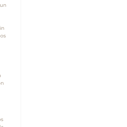
 un
in
ios
n
ón
s
os
la