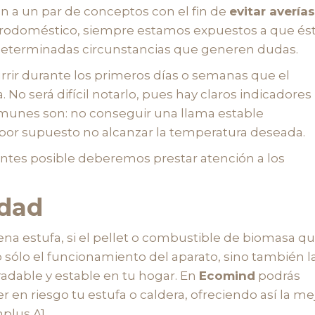
n a un par de conceptos con el fin de
evitar averías
ctrodoméstico, siempre estamos expuestos a que és
determinadas circunstancias que generen dudas.
urrir durante los primeros días o semanas que el
o será difícil notarlo, pues hay claros indicadores
omunes son: no conseguir una llama estable
 por supuesto no alcanzar la temperatura deseada.
 antes posible deberemos prestar atención a los
idad
a estufa, si el pellet o combustible de biomasa q
no sólo el funcionamiento del aparato, sino también l
adable y estable en tu hogar. En
Ecomind
podrás
r en riesgo tu estufa o caldera, ofreciendo así la me
nplus A1.