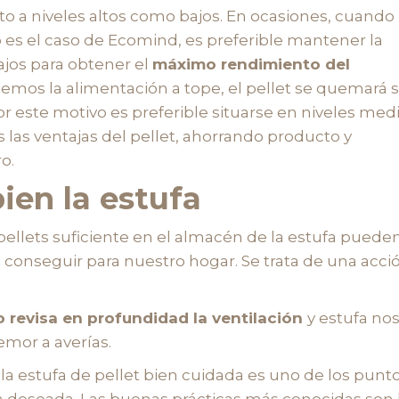
nto a niveles altos como bajos. En ocasiones, cuando
o es el caso de Ecomind, es preferible mantener la
ajos para obtener el
máximo rendimiento del
enemos la alimentación a tope, el pellet se quemará s
r este motivo es preferible situarse en niveles med
las ventajas del pellet, ahorrando producto y
o.
ien la estufa
 pellets suficiente en el almacén de la estufa puede
conseguir para nuestro hogar. Se trata de una acci
o revisa en profundidad la ventilación
y estufa no
temor a averías.
 estufa de pellet bien cuidada es uno de los punt
 deseada. Las buenas prácticas más conocidas son 