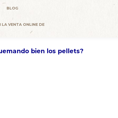
BLOG
Ecomind Pellets
Venta pellets ENplus A1 al
 LA VENTA ONLINE DE
uemando bien los pellets?