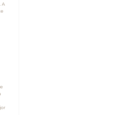
. A
te
ue
a
jor